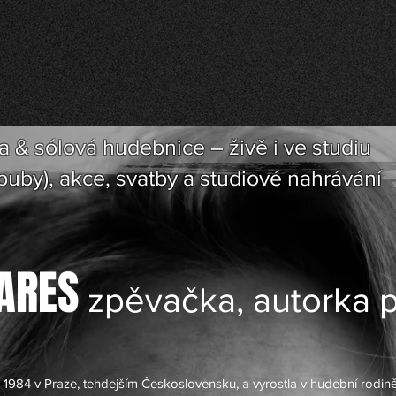
a & sólová hudebnice – živě i ve studiu
(puby), akce, svatby a studiové nahrávání
ARES
zpěvačka, autorka p
 1984 v Praze, tehdejším Československu, a vyrostla v hudební rodině