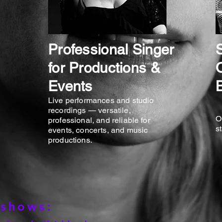
Professional Singer
for Productions &
Events
Live performances and studio
recordings — versatile,
O
professional, and reliable for
s
events, concerts, and music
productions.
 shows: