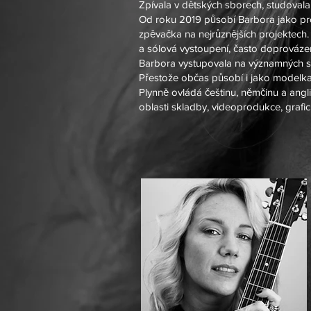
Zpívala v dětských sborech, studovala
Od roku 2019 působí Barbora jako prof
zpěvačka na nejrůznějších projektech
a sólová vystoupení, často doprováze
Barbora vystupovala na významných scé
Přestože občas působí i jako modelka 
Plynně ovládá češtinu, němčinu a angli
oblasti skladby, videoprodukce, grafi