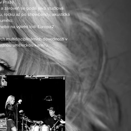
v Praze.
a zároveň se podílí jako studiová
zu, rocku až po showbandy, akustická
umělci.
nebo na výletní lodi Europa2.
ých multidisciplinárních dovedností v
raznou uměleckou kariéru.