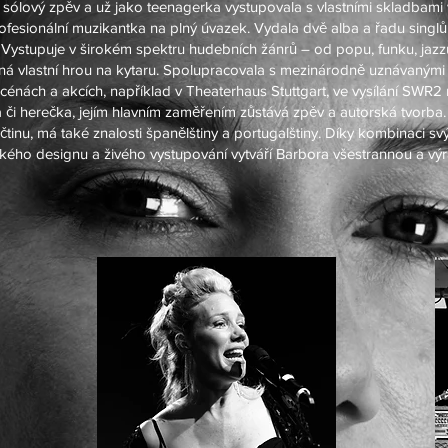
 sólový zpěv a už jako teenagerka vystupovala s vlastními skladbami 
esionální muzikantka na plný úvazek. Vydala dvě alba a řadu singlů 
. Vystupuje v širokém spektru hudebních žánrů – od popu, funku, jaz
ná vlastní hrou na kytaru. Spolupracovala s mezinárodně uznávanými 
nách a akcích, například v Theaterhaus Stuttgart, ve vysílání SWR2 
či herečka, jejím hlavním zaměřením zůstává zpěv a autorská tvorba.
čtinu, má také znalosti španělštiny a portugalštiny. Díky kombinaci sv
ckého designu a živého vystupování vytváří Barbora všestrannou a vý