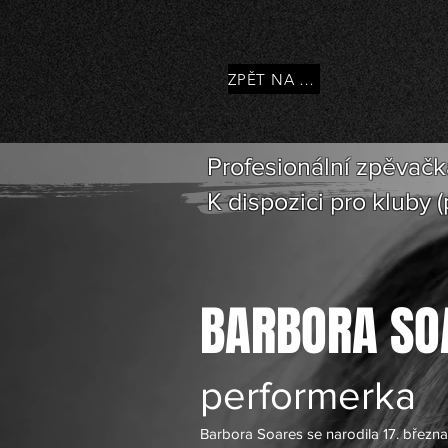
ZPĚT NA HLAVNÍ STRÁNKU
Profesionální zpěvačk
K dispozici pro kluby 
BARBORA SO
performerka
Barbora Soares se narodila 17. března