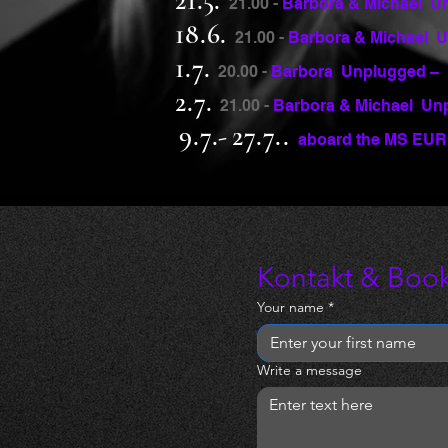
21.5.
21.00 -
Barbora & Michael U
18.6.
21.00 -
Barbora & Michael U
1.7.
20.00 -
Barbora Unplugged – F
2.7.
21.00 -
Barbora & Michael Un
9.7.-
27.7..
aboard the MS EU
Kontakt & Boo
Your name
*
Write a message