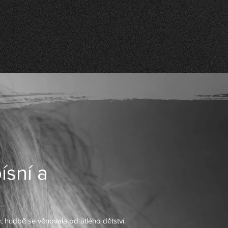
ísní a
, hudbě se věnovala od útlého dětství.