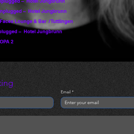
nplugged – Hotel Jungbrunn
nplugged – Hotel Jungbrunn
aces Lounge & Bar / Tuttlingen
plugged – Hotel Jungbrunn
ROPA 2
king
Email
*