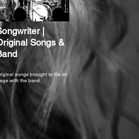
Songwriter |
Original Songs &
Band
riginal songs brought to life on
tage with the band.