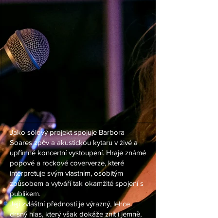
Jako sólový projekt spojuje Barbora
Soares zpěv a akustickou kytaru v živé a
upřímné koncertní vystoupení. Hraje známé
popové a rockové coververze, které
interpretuje svým vlastním, osobitým
způsobem a vytváří tak okamžité spojení s
publikem.
Její zvláštní předností je výrazný, lehce
drsný hlas, který však dokáže znít i jemně,