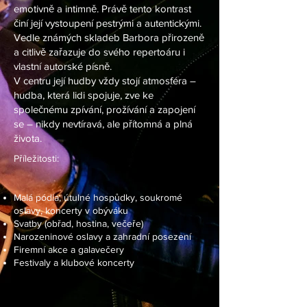
emotivně a intimně. Právě tento kontrast
činí její vystoupení pestrými a autentickými.
Vedle známých skladeb Barbora přirozeně
a citlivě zařazuje do svého repertoáru i
vlastní autorské písně.
V centru její hudby vždy stojí atmosféra –
hudba, která lidi spojuje, zve ke
společnému zpívání, prožívání a zapojení
se – nikdy nevtíravá, ale přítomná a plná
života.
Příležitosti:
Malá pódia, útulné hospůdky, soukromé
oslavy, koncerty v obýváku
Svatby (obřad, hostina, večeře)
Narozeninové oslavy a zahradní posezení
Firemní akce a galavečery
Festivaly a klubové koncerty